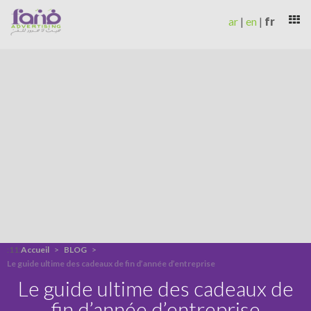
ar
|
en
|
fr
FAN ADVERTISING ALGÉRIE
AGENCE DE COMMUNICATION
MARKETING DIGITAL
RÉFÉRENCES
BLOG
CONTACT
:11:
Accueil
>
BLOG
>
Le guide ultime des cadeaux de fin d’année d’entreprise
Le guide ultime des cadeaux de
fin d’année d’entreprise