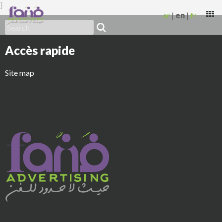
]
ar
|
en
|
fr
BLOG
Accès rapide
CONTACT
Site map